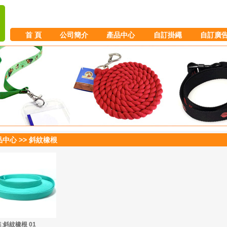
首 頁
公司簡介
產品中心
自訂掛繩
自訂廣
品中心 >> 斜紋橡根
:
斜紋橡根 01