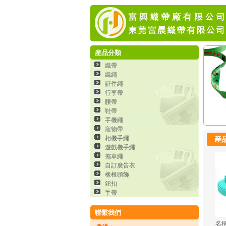
産品分類
織帶
織繩
証件繩
行李帶
腰帶
鞋帶
手機繩
寵物帶
相機手繩
産
遊戲機手繩
拖車繩
自訂廣告衣
橡根頭飾
鈕扣
手帶
聯繫我們
名稱