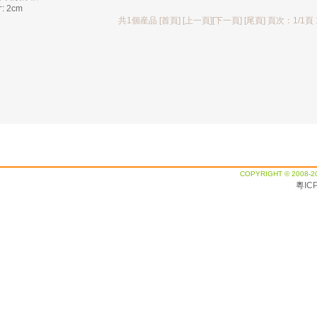
: 2cm
共1個産品 [首頁] [上一頁][下一頁] [尾頁] 頁次：1/1頁
COPYRIGHT © 2008-2
粵IC