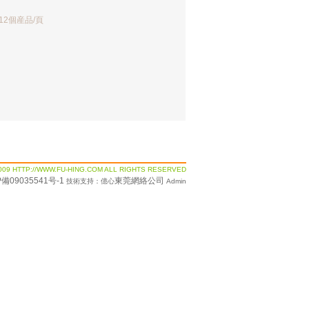
 12個産品/頁
009 HTTP://WWW.FU-HING.COM ALL RIGHTS RESERVED
P備09035541号-1
東莞網絡公司
技術支持：億心
Admin